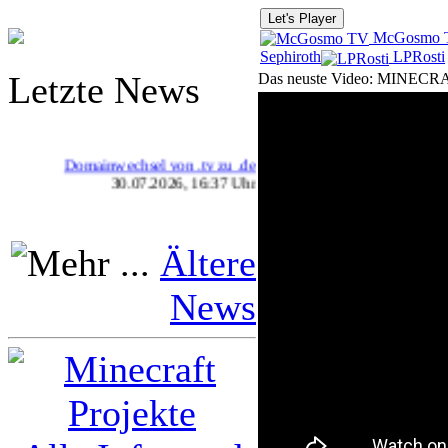
Let's Player
McGosmo 
Sephiroth
LPRosti
Letzte News
Das neuste Video: MINECRAF
Domainwechsel von .tv zu .de
30.07.2026, 16:37 Uhr
Ältere
News