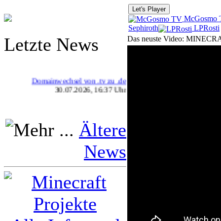
Let's Player
McGosmo 
Sephiroth
LPRosti
Letzte News
Das neuste Video: MINECRAF
Domainwechsel von .tv zu .de
30.07.2026, 16:37 Uhr
Ältere
News