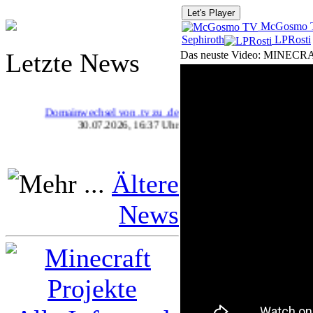
Let's Player
McGosmo 
Sephiroth
LPRosti
Letzte News
Das neuste Video: MINECRAF
Domainwechsel von .tv zu .de
30.07.2026, 16:37 Uhr
Ältere
News